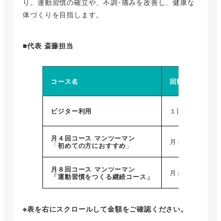
り。運動習慣の確立や、不調･痛みを改善し、健康な
体づくりを目指します。
■代表 斎藤担当
コース名
回数
1回
9,
ビジター利用
１回
月４回コース マンツーマン
9,
月４回
「
初めての方におすすめ
」
月８回
コース マンツーマン
8,
月８回
「
運動習慣をつくる継続コース
」
※表を右にスクロールして金額をご確認ください。