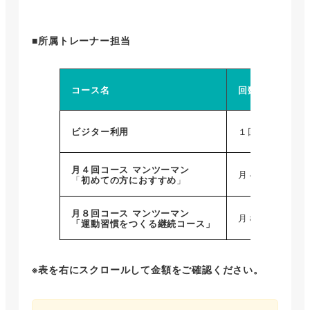
■所属トレーナー担当
コース名
回数
1回
8,
ビジター利用
１回
月４回コース マンツーマン
8,
月４回
「
初めての方におすすめ
」
月８回
コース マンツーマン
8,
月８回
「
運動習慣をつくる継続コース
」
※表を右にスクロールして金額をご確認ください。